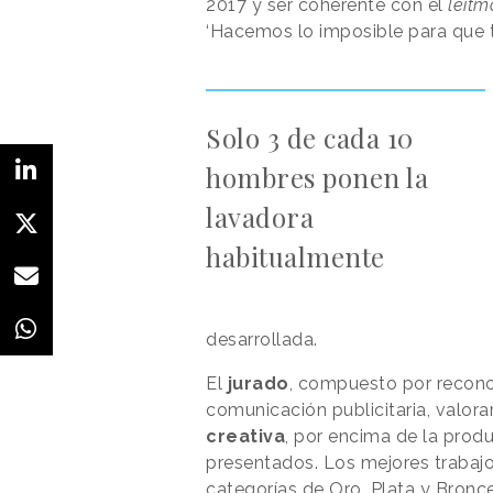
2017 y ser coherente con el
leitm
‘Hacemos lo imposible para que tú
Solo 3 de cada 10
hombres ponen la
lavadora
habitualmente
desarrollada.
El
jurado
, compuesto por recono
comunicación publicitaria, valora
creativa
, por encima de la produ
presentados. Los mejores trabaj
categorías de Oro, Plata y Bronce