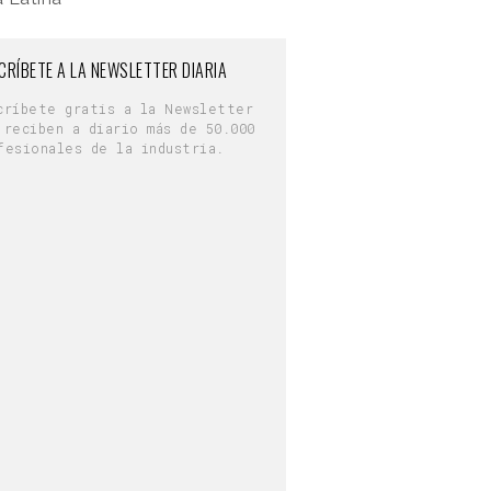
CRÍBETE A LA NEWSLETTER DIARIA
críbete gratis a la Newsletter
 reciben a diario más de 50.000
fesionales de la industria.