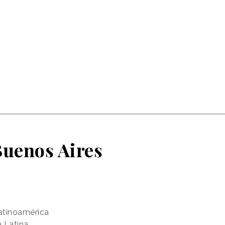
Buenos Aires
atinoamérica
a Latina