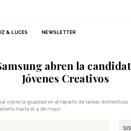
UZ & LUCES
NEWSLETTER
 Samsung abren la candida
Jóvenes Creativos
iar sobre la igualdad en el reparto de tareas domésticas
abierto hasta el 4 de mayo
SUS