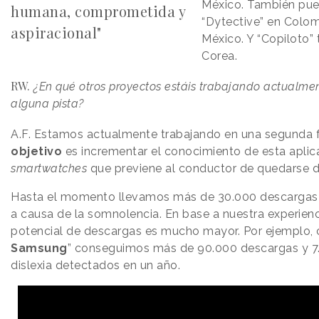
México. También pue
humana, comprometida y
“Dytective” en Colom
aspiracional"
México. Y “Copiloto” 
Corea.
RW.
¿En qué otros proyectos estáis trabajando actualme
alguna pista?
A.F.
Estamos actualmente trabajando en una segunda fa
objetivo
es incrementar el conocimiento de esta aplica
smartwatches
que previene al conductor de quedarse d
Hasta el momento llevamos más de 30.000 descargas y
a causa de la somnolencia. En base a nuestra experien
potencial de descargas es mucho mayor. Por ejemplo,
Samsung
” conseguimos más de 90.000 descargas y 7
dislexia detectados en un año.