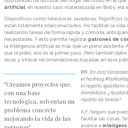
oportunidad de disfrutar del hogar del futuro en el que
artificial
, en nuestro caso materializada en Bixby, era e
Dispositivos como televisores, lavadoras, frigoríficos 
están totalmente interconectados. Así facilitan la vida
realizando tareas de forma rápida y cómoda, anticipán
necesidades. Y esto permite registrar
patrones de c
la inteligencia artificial es más que un pleno asistente
que le pides, eso es el primer paso. Pero también debe 
dices y ofrecer recomendaciones basadas en esos pat
RW.
En 2017 lanzaste
el hashtag #YaNoHay
"Creamos proyectos que,
el reparto igualitario
con una base
domésticas. ¿Ayudará
reparto de tareas?
tecnológica, solventan un
problema concreto
A.F.
Seguro que puede
mejorando la vida de las
facilitar las cosas. 
avance e
inteligenci
personas"