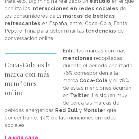
Para ello, Digimind ha realizado un
estudio
en el que
analiza las i
nteracciones en redes sociales
de
los consumidores de 11
marcas de bebidas
refrescantes
en España, entre Coca-Cola, Fanta,
Pepsi o Trina para determinar las
tendencias
de
conversación online.
Entre las marcas con más
menciones
recopiladas
Coca-Cola es la
durante el periodo analizado,
marca con más
36% corresponden a la
marca
Coca-Cola
y el 78%
menciones
de estas menciones ocurren
online
en
Twitter
. Le siguen muy
de cerca las marcas de
bebidas energéticas
Red Bull
y
Monster
que
concentran el 44% de las menciones en redes
sociales.
La vida sana