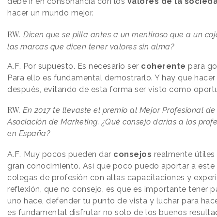
debe ir en consonancia con los
valores de la socied
hacer un mundo mejor.
RW.
Dicen que se pilla antes a un mentiroso que a un coj
las marcas que dicen tener valores sin alma?
A.F.
Por supuesto. Es necesario ser
coherente
para goz
Para ello es fundamental demostrarlo. Y hay que hacer
después, evitando de esta forma ser visto como oportu
RW.
En 2017 te llevaste el premio al Mejor Profesional d
Asociación de Marketing. ¿Qué consejo darías a los prof
en España?
A.F.
Muy pocos pueden dar
consejos
realmente útiles 
gran conocimiento. Así que poco puedo aportar a este
colegas de profesión con altas capacitaciones y experi
reflexión, que no consejo, es que es importante tener 
uno hace, defender tu punto de vista y luchar para hace
es fundamental disfrutar no solo de los buenos resulta