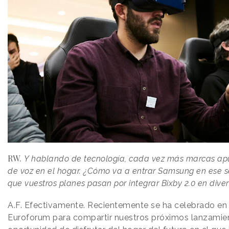
RW.
Y hablando de tecnología, cada vez más marcas apu
de voz en el hogar. ¿Cómo va a entrar Samsung en ese s
que vuestros planes pasan por integrar Bixby 2.0 en diver
A.F.
Efectivamente. Recientemente se ha celebrado e
Euroforum para compartir nuestros próximos lanzamient