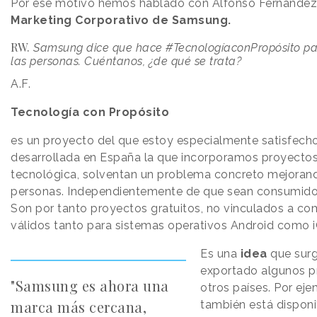
Por ese motivo hemos hablado con Alfonso Fernández
Marketing Corporativo de Samsung.
RW.
Samsung dice que hace #TecnologíaconPropósito par
las personas. Cuéntanos, ¿de qué se trata?
A.F.
Tecnología con Propósito
es un proyecto del que estoy especialmente satisfech
desarrollada en España la que incorporamos proyectos
tecnológica, solventan un problema concreto mejorando
personas. Independientemente de que sean consumid
Son por tanto proyectos gratuitos, no vinculados a com
válidos tanto para sistemas operativos Android como 
Es una
idea
que surg
exportado algunos p
"Samsung es ahora una
otros países. Por eje
marca más cercana,
también está disponi