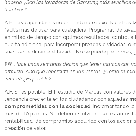
hacerlo. ¿Son las lavadoras de Samsung más sencillas d
hombres?
A.F.
L
as capacidades no entienden de sexo. Nuestras
l
facilísimas de usar para cualquiera. Programas de lavado
en mitad de tiempo con óptimos resultados, control a t
puerta adicional para incorporar prendas olvidadas, o
suavizante durante el lavado. No se puede pedir más, 
RW.
Hace unas semanas decías que tener marcas con val
altruista, sino que repercute en las ventas. ¿Cómo se mid
ventas? ¿Es posible?
A.F.
Sí, es posible. El II
estudio de Marcas con Valores
d
tendencia creciente en los ciudadanos con aquellas
ma
comprometidas con la sociedad
, incrementando la
más de 10 puntos. No debemos olvidar que estamos h
rentabilidad, de compromiso adquirido con los accionist
creación de valor.