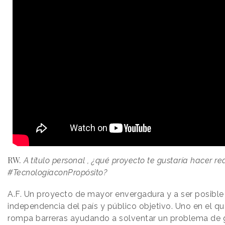
RW.
A título personal , ¿qué proyecto te gustaría hacer 
#TecnologíaconPropósito?
A.F.
Un proyecto de mayor envergadura y a ser posible 
independencia del país y público objetivo. Uno en el q
rompa barreras ayudando a solventar un problema de g