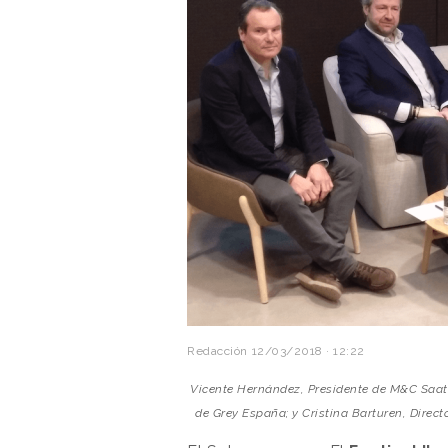
Redacción
12/03/2018 · 12:22
Vicente Hernández, Presidente de M&C Saatc
de Grey España; y Cristina Barturen, Directo