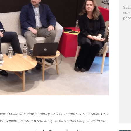
Sus
que
pro
hi; Xabier Olazabal, Country CEO de Publicis; Javier Suso, CEO
ra General de Arnold son los 4 co-directores del festival El Sol.