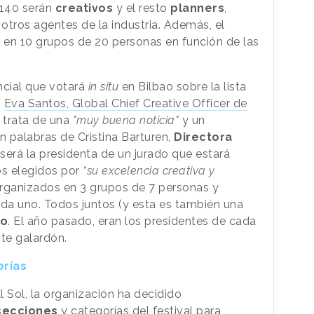
 140 serán
creativos
y el resto
planners
,
 otros agentes de la industria. Además, el
 en 10 grupos de 20 personas en función de las
cial que votará
in situ
en Bilbao sobre la lista
,
Eva Santos, Global Chief Creative Officer de
e trata de una
"muy buena noticia"
y un
n palabras de Cristina Barturen,
Directora
 será la presidenta de un jurado que estará
os elegidos por
“su excelencia creativa y
organizados en 3 grupos de 7 personas y
ada uno. Todos juntos (y esta es también una
io
. El año pasado, eran los presidentes de cada
ste galardón.
orías
 Sol, la organización ha decidido
secciones
y categorías del festival para