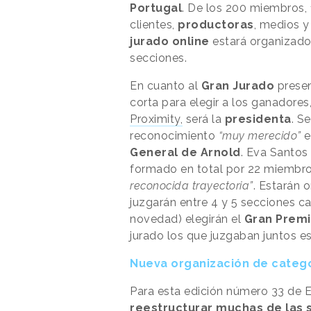
Portugal
. De los 200 miembros,
clientes,
productoras
, medios y
jurado online
estará organizado
secciones.
En cuanto al
Gran Jurado
presen
corta para elegir a los ganadores
Proximity,
será la
presidenta
. S
reconocimiento
“muy merecido”
e
General de Arnold
. Eva Santos
formado en total por 22 miembr
reconocida trayectoria”
. Estarán 
juzgarán entre 4 y 5 secciones c
novedad) elegirán el
Gran Prem
jurado los que juzgaban juntos e
Nueva organización de categ
Para esta edición número 33 de El
reestructurar muchas de las 