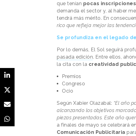
que tenían
pocas inscripciones
demanda el sector y, al haber m
tendrá más mérito. En consecuen
rico que refleja mejor las tendenci
Se profundiza en el legado de
Por lo demás, El Sol seguirá pro
pasada edición
. Entre ellos, aho
la cita con la
creatividad publi
Premios
Congreso
Ocio
Según Xabier Olazabal:
“El año p
alcanzando los objetivos marcado
piezas presentadas. Este año que
a finales de mayo se celebrará e
Comunicación
Publicitaria
para