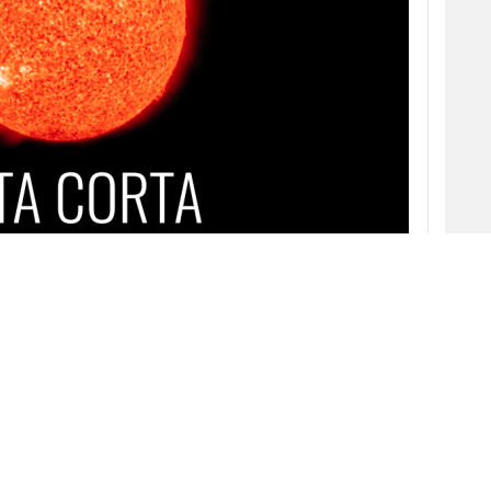
 de la Comunicación Publicitaria ha publicado
stas que optan a llevarse uno de los codiciados
Este año, España volvía a partir de una
posición de ventaja al contar con un 69,1%
de las piezas inscritas en el
Festival de