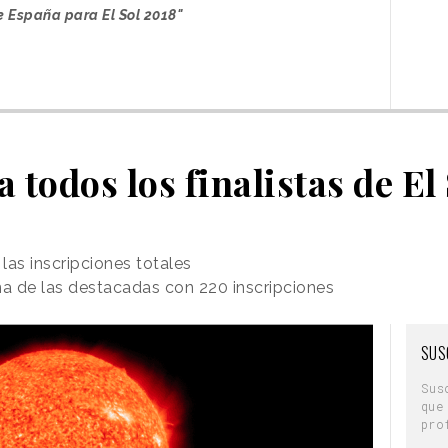
e España para El Sol 2018"
 todos los finalistas de El
las inscripciones totales
na de las destacadas con 220 inscripciones
SUS
Sus
que
pro