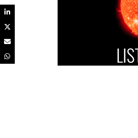
Redacción
31/05/2018 · 13:12
El Sol.
El Festival Iberoamericano
las
Listas Cortas
con los finali
galardones de esta edición 2018.
España cuenta con