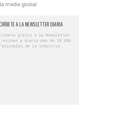
 la media global
CRÍBETE A LA NEWSLETTER DIARIA
críbete gratis a la Newsletter
 reciben a diario más de 50.000
fesionales de la industria.