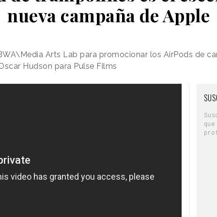
nueva campaña de Apple
BWA\Media Arts Lab para promocionar los AirPods de ca
r Oscar Hudson para Pulse Films
SUS
Sus
que
pro