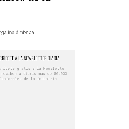
rga inalámbrica
CRÍBETE A LA NEWSLETTER DIARIA
críbete gratis a la Newsletter
 reciben a diario más de 50.000
fesionales de la industria.