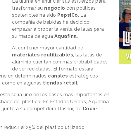
La última en anunciar sus esfuerzos para
trasformar su
negocio
con políticas
sostenibles ha sido
PepsiCo
. La
compañía de bebidas ha decidido
empezar a probar la venta de latas para
su marca de agua
Aquafina
.
Al contener mayor cantidad de
materiales
reutilizables
, las latas de
V
aluminio cuentan con más probabilidades
de ser recicladas. El formato estará
viene en determinados
canales
estratégicos
sí como en algunas
tiendas
retail
.
 este sería uno de los casos más importantes en
hace del plástico. En Estados Unidos, Aquafina
, junto a su competidora Dasani, de
Coca-
educir el 25% del plástico utilizado