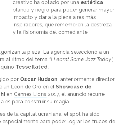
creativo ha optado por una
estética
blanco y negro para poder generar mayor
impacto y dar a la pieza aires más
inspiradores, que rememoren la destreza
y la fisionomía del comediante
tagonizan la pieza. La agencia seleccionó a un
ra al ritmo del tema
“I Learnt Some Jazz Today”,
iquino
Tessellated
.
igido por
Oscar
Hudson
, anteriormente director
e un Leon de Oro en el
Showcase de
chi
en
Cannes Lions
2017, el anuncio recurre
ales para construir su magia.
s de la capital ucraniana, el spot ha sido
 especialmente para poder lograr los trucos de