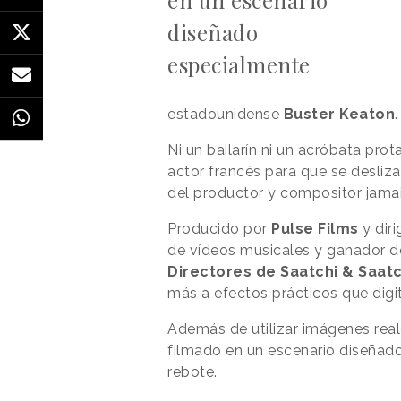
en un escenario
diseñado
especialmente
estadounidense
Buster
Keaton
.
Ni un bailarín ni un acróbata pro
actor francés para que se desliza
del productor y compositor jama
Producido por
Pulse
Films
y dir
de vídeos musicales y ganador d
Directores de Saatchi & Saat
más a efectos prácticos que digit
Además de utilizar imágenes reale
filmado en un escenario diseñado
rebote.