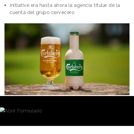
Initiative era hasta ahora la agencia titular de la
cuenta del grupo cervecero
Redacción
12/07/2023 · 09:23
(Actualizado: 12/07/2023 · 12:39)
El grupo cervecero danés
Carlsberg
ha asignado a
iProspect
su cuenta mundial de medios. La
adjudicación se ha realizado mediante un
concurso