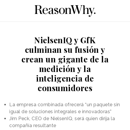
NielsenIQ y GfK
culminan su fusión y
crean un gigante de la
medición y la
inteligencia de
consumidores
La empresa combinada ofrecerá “un paquete sin
igual de soluciones integrales e innovadoras”
Jim Peck, CEO de NielsenIQ, será quien dirija la
compañía resultante