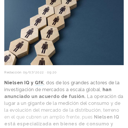
Redacción
05/07/2022 · 09:20
Nielsen IQ y
GfK
, dos de los grandes actores de la
investigación de mercados a escala global,
han
anunciado un acuerdo de fusión.
La operación da
lugar a un gigante de la medición del consumo y de
la evolución del mercado de la distribución, terreno
en el que cubren un amplio frente, pues
Nielsen IQ
está especializada en bienes de consumo y