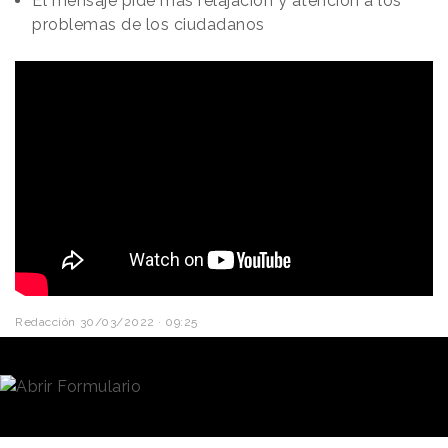
El mensaje pide más relajación y atención a los
problemas de los ciudadanos
Redacción
30/03/2022 · 09:25
El disfrute es el
leit motiv
de la comunicación de
Grefusa
y la marca de pipas de girasol ha vuelto a
inspirarse en ese concepto para lanzar un mensaje
en el que anima a los políticos a r
educir los grados