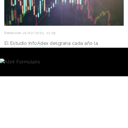
Redacción
21/02/2023 · 12:29
El Estudio
InfoAdex
desgrana cada año la
información sobre
inversión publicitaria
en
España: los medios controlados, los medios
estimados, lo que representa la inversión en
publicidad respecto al PIB, los sectores que más
invierten o los anunciantes que más presupuesto
destinan a la publicidad. Así, en 2022 la inversión
publicitaria total alcanzó los 12.214,22 millones de
euros,
un 4,7% más
que en 2021.
Así, las cifras recogidas en el
último informe reflejan la
El Estudio
resistencia de la inversión