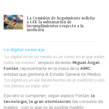
La Comisión de Seguimiento solicita
a GfK la subsanación de
incumplimientos respecto a la
medición
Lo digital como eje
“Lo digital no es un medio, es un canal en el que están
todos los medios”
, empezó diciendo
Miguel Ángel
Fontán
, representante en la mesa de la
AIMC
,
entidad que gestiona el Estudio General de Medios.
“Lo digital es un eje fundamental de la medición y eso
nos planea un triple reto”.
Ese reto lo componen, según explicó Fontán,
la
tecnología, la gran atomización
del consumo de
medios, -con lo que no es posible medirlo