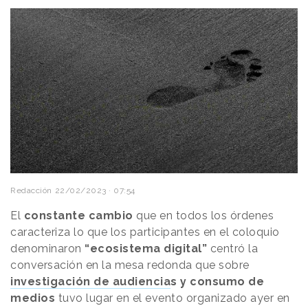
Redacción
22/02/2023 · 07:54
El
constante cambio
que en todos los órdenes
caracteriza lo que los participantes en el coloquio
denominaron
“ecosistema digital”
centró la
conversación en la mesa redonda que sobre
investigación de audiencia
s
y consumo de
medios
tuvo lugar en el evento organizado ayer en