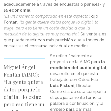
adecuadamente a través de encuestas o paneles- y
la economía
.
“Es un momento complicado en este aspecto”,
dijo
Fontán,
“la gente quiere datos porque lo digital lo
exige, pero eso tiene un coste debido a que la
medición de lo digital es muy compleja”.
Su ventaja es
que puede medir con más precisión que a través de
encuestas el consumo individual de medios.
Se refirió finalmente al
proyecto de la AIMC para
la
Miguel Ángel
medición del audio digital
,
Fontán (AIMC):
desarrollo en el que está
trabajado con Odec. Fue
“La gente quiere
Luis Piston
i, Director
datos porque lo
Comercial de esta compañía,
digital lo exige,
el que justamente tomó la
pero eso tiene un
palabra a continuación, y la
empleó para dar más