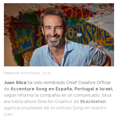
Redacción
07/07/2022 · 12:21
Juan Silva
ha sido nombrado Chief Creative Officer
de
Accenture
Song en España, Portugal e Israel
,
según informa la compañía en un comunicado. Silva
era hasta ahora Director Creativo de
Shackleton
,
agencia propiedad de Accenture Song en nuestro
país.