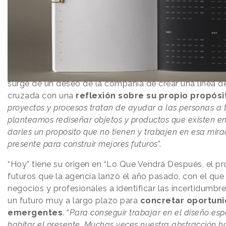
La idea, como nos explica José Carnero, Chief Creative 
surge de un deseo de la compañía de crear
una línea d
cruzada con una
reflexión sobre su propio propósi
proyectos y procesos tratan de ayudar a las personas a 
planteamos rediseñar objetos y productos que existen e
darles un propósito que no tienen y trabajen en esa mira
presente para construir mejores futuros
”.
“Hoy” tiene su origen en
“Lo Que Vendrá Después
, el p
futuros que la agencia lanzó el año pasado, con el qu
negocios y profesionales a identificar las incertidumbre
un futuro muy a largo plazo para
concretar oportun
emergentes
. “
Para conseguir trabajar en el diseño es
habitar el presente. Muchas veces nuestra abstracción 