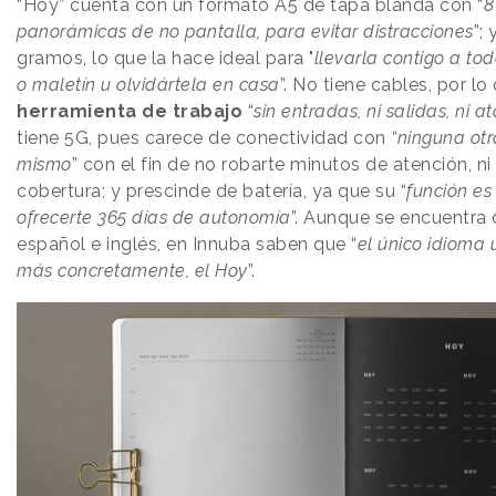
“Hoy” cuenta con un formato A5 de tapa blanda con “
8
panorámicas de no pantalla, para evitar distracciones
”;
gramos, lo que la hace ideal para "
llevarla contigo a tod
o maletín u olvidártela en casa
”. No tiene cables, por lo
herramienta de trabajo
“
sin entradas, ni salidas, ni a
tiene 5G, pues carece de conectividad con
“ninguna otr
mismo
” con el fin de no robarte minutos de atención, n
cobertura; y prescinde de batería, ya que su “
función es
ofrecerte 365 días de autonomía
”. Aunque se encuentra 
español e inglés, en Innuba saben que “
el único idioma 
más concretamente, el Hoy
”.