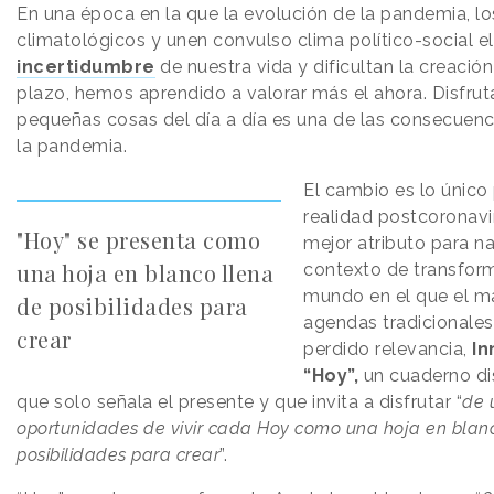
En una época en la que la evolución de la pandemia, l
climatológicos y unen convulso clima político-social el
incertidumbre
de nuestra vida y dificultan la creació
plazo, hemos aprendido a valorar más el ahora. Disfrut
pequeñas cosas del día a día es una de las consecuen
la pandemia.
El cambio es lo único
realidad postcoronaviru
"Hoy" se presenta como
mejor atributo para n
una hoja en blanco llena
contexto de transfor
mundo en el que el ma
de posibilidades para
agendas tradicionale
crear
perdido relevancia,
I
“Hoy”,
un cuaderno di
que solo señala el presente y que invita a disfrutar “
de 
oportunidades de vivir cada Hoy como una hoja en blan
posibilidades para crear
”.