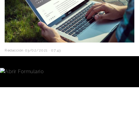
Redacción
03/02/2021 · 07:43
Jeff Bezos
dejará de ser
CEO de Amazon
en el
tercer trimestre de este impredecible 2021 cediendo
el testigo a
Andy Jassy
, hasta ahora responsable de
Amazon Web Services. Aunque permanecerá en la
multinacional como Presidente Ejecutivo, Bezos
centrará su energía en otros proyectos y pasiones
suyas, tal y como ha explicado en un email que ha
enviado a los trabajadores de Amazon.
"Estoy contento de anunciaros que en esta Q3 pasaré
a ser Presidente Ejecutivo del Comité de Amazon y