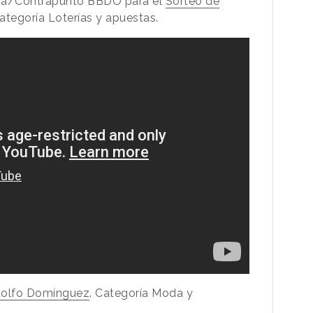
ña/Contrapunto BBDO para el
Sorteo de
ategoría Loterías y apuestas.
olfo Domínguez
. Categoría Moda y