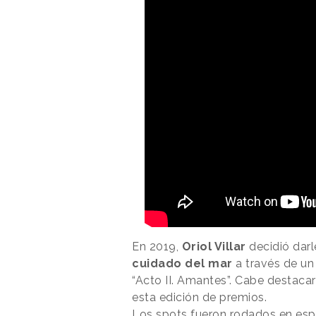
En 2019,
Oriol Villar
decidió darl
cuidado del mar
a través de un
“Acto II. Amantes”. Cabe destaca
esta edición de premios.
Los spots fueron rodados en esp