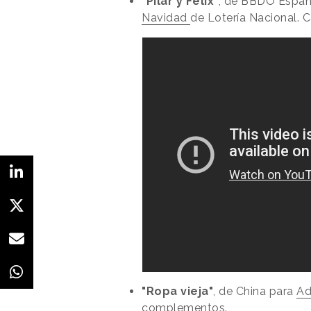
"Pilar y Felix"
, de BBDO Espa
Navidad
de Lotería Nacional. C
"Ropa vieja"
, de China para
Ad
complementos.