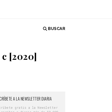
BUSCAR
 c [2020]
CRÍBETE A LA NEWSLETTER DIARIA
críbete gratis a la Newsletter
 reciben a diario más de 50.000