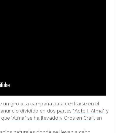
e un giro a la campaña para centrarse en el
 anuncio dividido en dos partes
“Acto I. Alma”
y
r que
"Alma" se ha llevado 5 Oros en Craft
en
acios naturales donde se llevan a cabo