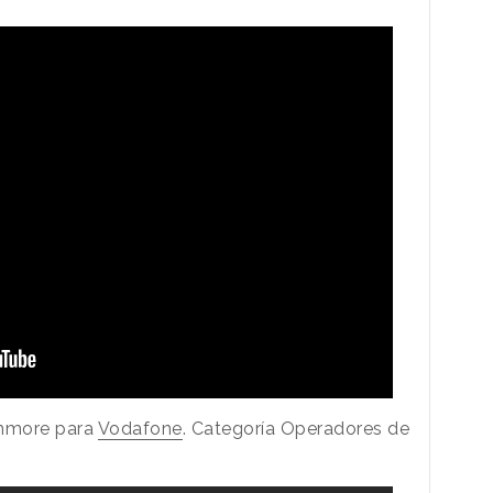
shmore para
Vodafone
. Categoría Operadores de