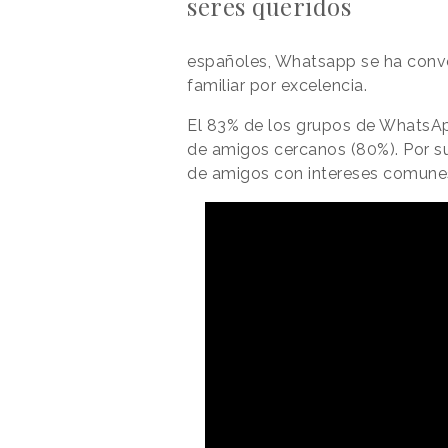
seres queridos
españoles, Whatsapp se ha conve
familiar por excelencia.
El 83% de los grupos de WhatsAp
de amigos cercanos (80%). Por s
de amigos con intereses comunes