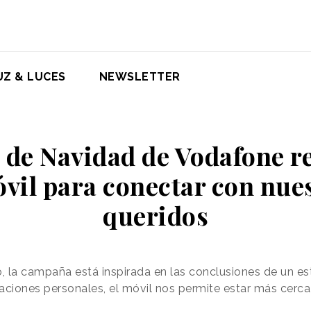
UZ & LUCES
NEWSLETTER
 de Navidad de Vodafone re
vil para conectar con nue
queridos
la campaña está inspirada en las conclusiones de un est
laciones personales, el móvil nos permite estar más cerca