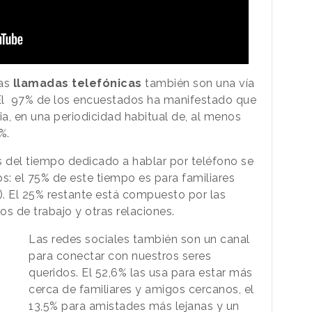
las
llamadas
telefónicas
también son una vía
El 97% de los encuestados ha manifestado que
ia, en una periodicidad habitual de, al menos
%.
es del tiempo dedicado a hablar por teléfono se
s: el 75% de este tiempo es para familiares
. El 25% restante está compuesto por las
 de trabajo y otras relaciones.
Las redes sociales también son un canal
para conectar con nuestros seres
queridos. El 52,6% las usa para estar más
cerca de familiares y amigos cercanos, el
13,5% para amistades más lejanas y un