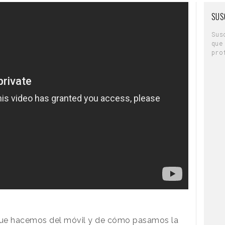
SUS
Sus
que
pro
que hacemos del móvil y de cómo pasamos la