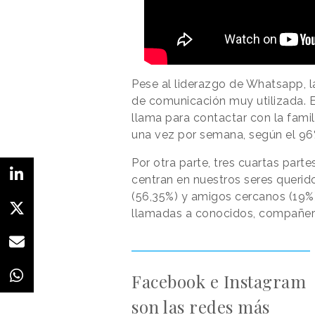
Pese al liderazgo de Whatsapp, 
de comunicación muy utilizada. 
llama para contactar con la famil
una vez por semana, según el 96
Por otra parte, tres cuartas part
centran en nuestros seres querido
(56,35%) y amigos cercanos (19%)
llamadas a conocidos, compañeros
Facebook e Instagram
son las redes más