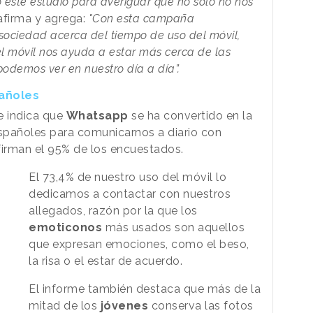
este estudio para averiguar que no solo no nos
 afirma y agrega:
"Con esta campaña
sociedad acerca del tiempo de uso del móvil,
 móvil nos ayuda a estar más cerca de las
odemos ver en nuestro día a día”.
pañoles
e indica que
Whatsapp
se ha convertido en la
spañoles para comunicarnos a diario con
firman el 95% de los encuestados.
El 73,4% de nuestro uso del móvil lo
dedicamos a contactar con nuestros
allegados, razón por la que los
emoticonos
más usados son aquellos
que expresan emociones, como el beso,
la risa o el estar de acuerdo.
El informe también destaca que más de la
mitad de los
jóvenes
conserva las fotos