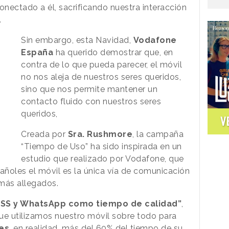
nectado a él, sacrificando nuestra interacción
.
Sin embargo, esta Navidad,
Vodafone
España
ha querido demostrar que, en
contra de lo que pueda parecer, el móvil
no nos aleja de nuestros seres queridos,
sino que nos permite mantener un
contacto fluido con nuestros seres
queridos,
V
Creada por
Sra. Rushmore
, la campaña
“Tiempo de Uso” ha sido inspirada en un
estudio que realizado por Vodafone, que
añoles el móvil es la única vía de comunicación
más allegados.
RSS y WhatsApp como tiempo de calidad”
,
ue utilizamos nuestro móvil sobre todo para
es
, en realidad, más del 60% del tiempo de su