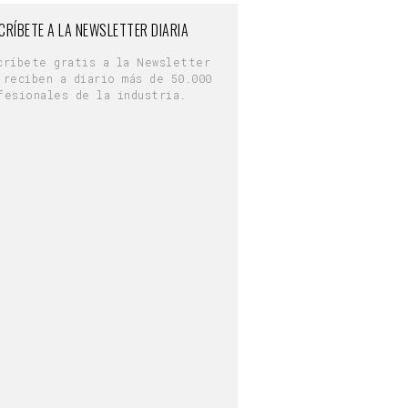
CRÍBETE A LA NEWSLETTER DIARIA
críbete gratis a la Newsletter
 reciben a diario más de 50.000
fesionales de la industria.