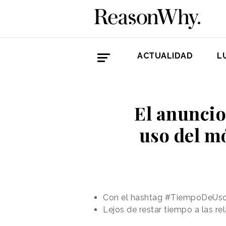
ACTUALIDAD
L
El anuncio
uso del mó
Con el hashtag #TiempoDeUso, 
Lejos de restar tiempo a las re