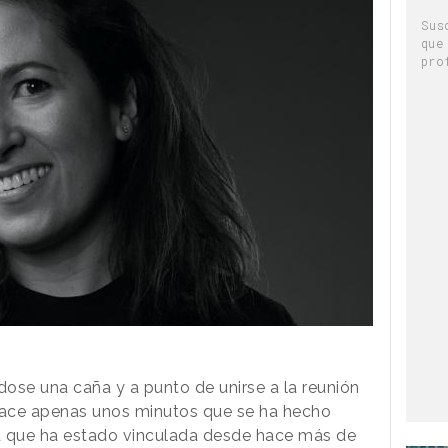
Sus
que
pro
dose una caña y a punto de unirse a la reunión
Hace apenas unos minutos que se ha hecho
a la que ha estado vinculada desde hace más de