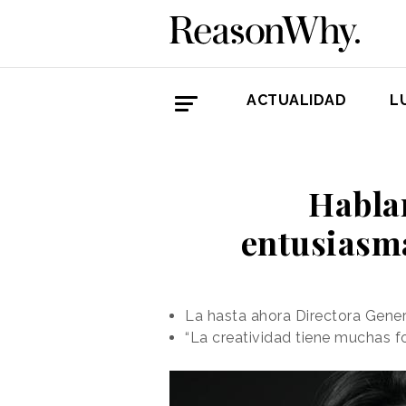
ACTUALIDAD
L
Habla
entusiasma
La hasta ahora Directora Gene
“La creatividad tiene muchas 