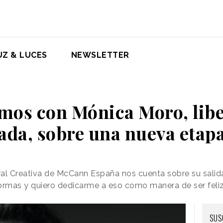
UZ & LUCES
NEWSLETTER
mos con Mónica Moro, libe
da, sobre una nueva etapa
ral Creativa de McCann España nos cuenta sobre su salid
formas y quiero dedicarme a eso como manera de ser feliz
SUS