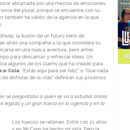
estar abrumada por una mezcla de emociones.
sona del plural, porque se encuentra con su
 también ha salido de la agencia en la que
s.
tada, la ilusión de un futuro lleno de
jar atrás una compañía a la que considera su
rcarse en una nueva aventura, pero antes
V
mpo para descansar y refrescar ideas. Un
ica algunos de los claims que ha creado para
ca-Cola
. “Estás aquí para ser feliz” o “Que nada
de disfrutar de la vida”, definirán sus próximos
tter se preguntaba a quién se va a estudiar ahora
e legado y un gran hueco en la agencia y en la
Los huecos se rellenan. Entré con 21 años
y en McCann he hecho mi vida. Pero la