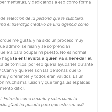
perimentarlas, y dedicarnos a eso como forma
de selección de la persona que te sustituirá.
ma el liderazgo creativo de una agencia como
porque me gusta, y ha sido un proceso muy
ue admiro; se reían y se sorprendían
e era para ocupar mi puesto. No es normal
o haga
la entrevista a quien va a heredar el
ca de tornillos, por eso quería ayudarles durante
McCann y quiénes son las personas que lo
uy diferentes y todos eran válidos. Es un
con muchísima ilusión y que tenga las espaldas
ento difícil.
al. Entraste como becaria y sales como la
ncia. ¿Qué ha pasado para que esto sea así?