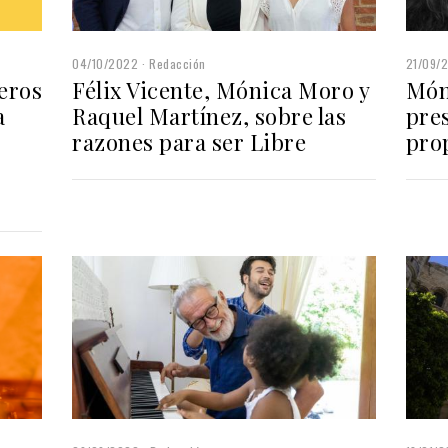
04/10/2022
Redacción
21/09/
meros
Félix Vicente, Mónica Moro y
Món
a
Raquel Martínez, sobre las
pre
razones para ser Libre
pro