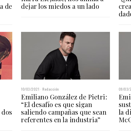
a de
dejar los miedos a un lado
crea
dad
10/03/2021
Redacción
09/03/
Emiliano González de Pietri:
Emi
“El desafío es que sigan
sus
 dos
saliendo campañas que sean
la d
referentes en la industria”
Mc