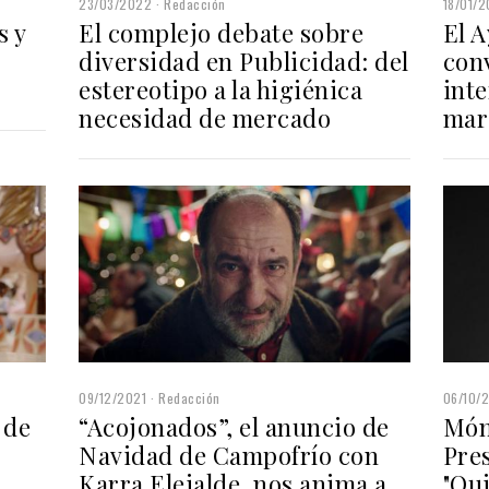
23/03/2022
Redacción
18/01/
El complejo debate sobre
El 
s y
diversidad en Publicidad: del
con
estereotipo a la higiénica
inte
necesidad de mercado
marc
09/12/2021
Redacción
06/10/
 de
“Acojonados”, el anuncio de
Món
Navidad de Campofrío con
Pres
Karra Elejalde, nos anima a
"Qui