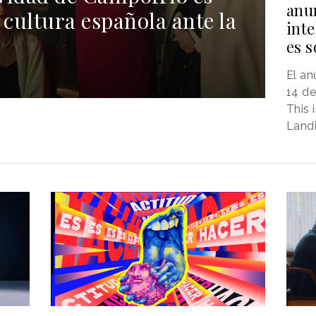
anu
 cultura española ante la
inte
es s
El an
14 de
This 
Landi