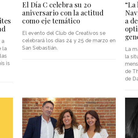
El Día C celebra su 20
“La 
aniversario con la actitud
Nav
como eje temático
ites
a de
ad
opt
El evento del Club de Creativos se
gen
celebrará los días 24 y 25 de marzo en
 a
San Sebastián.
 la
La m
las
la si
is is
mensa
de Th
de Da