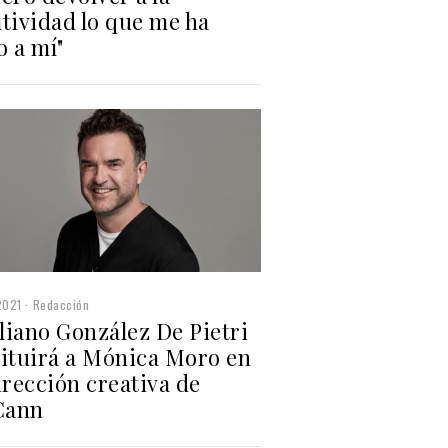
tividad lo que me ha
o a mí"
2021
Redacción
liano González De Pietri
tituirá a Mónica Moro en
irección creativa de
Cann