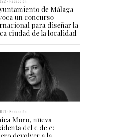
2022
Redacción
Ayuntamiento de Málaga
voca un concurso
rnacional para diseñar la
a ciudad de la localidad
2021
Redacción
ica Moro, nueva
identa del c de c:
ero devolver a la