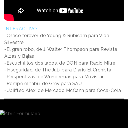
INTERACTIVO
-Chaco forever, de Young & Rubicam para Vida
Silvestre
-El gran robo, de J. Walter Thompson para Revista
Alzas y Bajas
-Escuchá los dos lados, de DON para Radio Mitre
-Inseguridad, de The Juju para Diario El Cronista
-Perspectivas, de Wunderman para Movistar
-Rompé el tabú, de Grey para SAU
-Uplifted Alex, de Mercado McCann para Coca-Cola