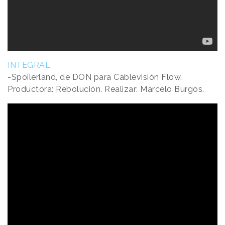
INTEGRAL
-Spoilerland, de DON para Cablevisión Flow.
Productora: Rebolución. Realizar: Marcelo Burgos.