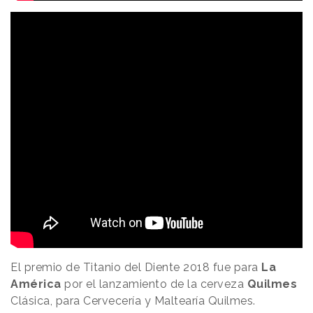
El premio de Titanio del Diente 2018 fue para
La
América
por el lanzamiento de la cerveza
Quilmes
Clásica, para Cervecería y Maltearía Quilmes.