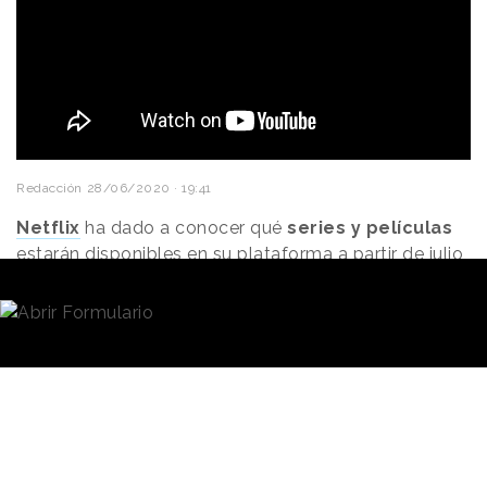
Redacción
28/06/2020 · 19:41
Netflix
ha dado a conocer qué
series y películas
estarán disponibles en su plataforma a partir de julio,
para dar la bienvenida al periodo de vacaciones de
verano.
Aunque la propia plataforma ha recomendado
disfrutar de las calles
ahora que con la desescalada
ya no tenemos que permanecer en casa, son
muchos los que optan por el catálogo de la
compañía para disfrutar de su tiempo en ocio en el
hogar.