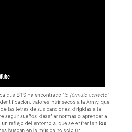
taca que BTS ha encontrado
“la fórmula correcta”
dentificación, valores intrínsecos a la Army, que
e las letras de sus canciones, dirigidas a la
re seguir sueños, desafiar normas o aprender a
n un reflejo del entorno al que se enfrentan
los
enes buscan en la música no solo un