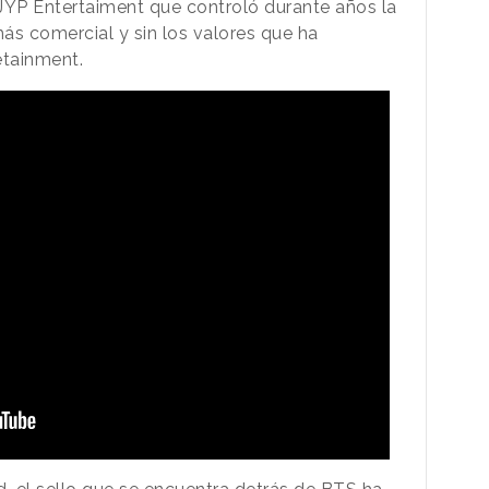
JYP Entertaiment que controló durante años la
s comercial y sin los valores que ha
etainment.