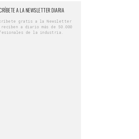
CRÍBETE A LA NEWSLETTER DIARIA
críbete gratis a la Newsletter
 reciben a diario más de 50.000
fesionales de la industria.