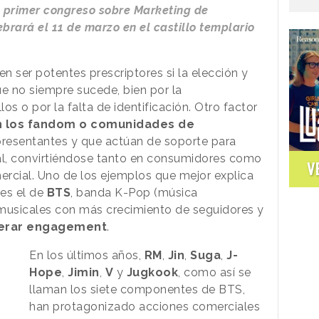
el primer congreso sobre Marketing de
brará el 11 de marzo en el castillo templario
n ser potentes prescriptores si la elección y
ue no siempre sucede, bien por la
os o por la falta de identificación. Otro factor
 los fandom o comunidades de
presentantes y que actúan de soporte para
l, convirtiéndose tanto en consumidores como
V
rcial. Uno de los ejemplos que mejor explica
 es el de
BTS
, banda K-Pop (música
 musicales con más crecimiento de seguidores y
nerar engagement
.
En los últimos años,
RM
,
Jin
,
Suga
,
J-
Hope
,
Jimin
,
V
y
Jugkook
, como así se
llaman los siete componentes de BTS,
han protagonizado acciones comerciales