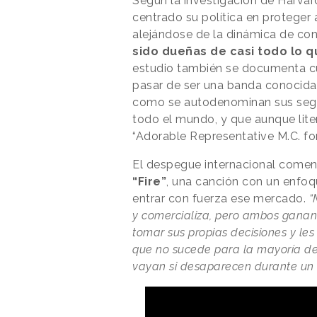
Según la investigación de Harvar
centrado su política en proteger 
alejándose de la dinámica de con
sido dueñas de casi todo lo 
estudio también se documenta cuá
pasar de ser una banda conocida
como se autodenominan sus segui
todo el mundo, y que aunque liter
“Adorable Representative M.C. for
El despegue internacional comen
“Fire”
, una canción con un enfo
entrar con fuerza ese mercado.
“
y comercializa, pero ambos ganan j
tomar sus propias decisiones y le
que no sucede para la mayoría de 
vayan si desaparecen durante un