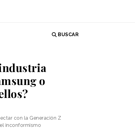
BUSCAR
 industria
Samsung o
ellos?
ectar con la Generación Z
 el inconformismo