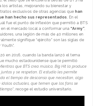
d, el sello que se encuentra detrás de BTS ha
a los artistas, mejorando su bienestar y
tratos exclusivos de otras agencias que
han
que han hecho sus representados
. En el
l fue el punto de inflexión que permitió a BTS
 en el mercado local a conformar una
“Army”
,
dores, una legión de más de 40 millones en
almente signifique “ejército” son las siglas de
 Youth”.
zó en 2016, cuando la banda lanzó el tema
que mucho estadounidense que le permitió
Mientras que BTS crea música, Big Hit la produce
untos y se respetan. El estudio les permite
s da el tiempo de descanso que necesitan, algo
ídolos actuales, que temen que los fans se
 tiempo”
, recoge el estudio universitario.