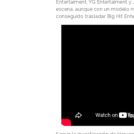
Entertaiment, YG Entertaiment y 
escena, aunque con un modelo má
conseguido trasladar Big Hit Ent