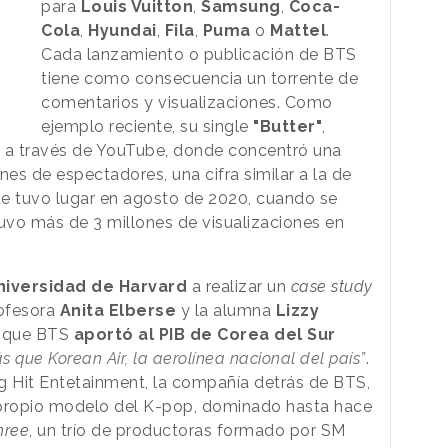
para
Louis Vuitton
,
Samsung
,
Coca-
Cola
,
Hyundai
,
Fila
,
Puma
o
Mattel
.
Cada lanzamiento o publicación de BTS
tiene como consecuencia un torrente de
comentarios y visualizaciones. Como
ejemplo reciente, su single
"Butter"
,
o a través de YouTube, donde concentró una
nes de espectadores, una cifra similar a la de
ue tuvo lugar en agosto de 2020, cuando se
uvo más de 3 millones de visualizaciones en
niversidad de Harvard
a realizar un
case study
rofesora
Anita Elberse
y la alumna
Lizzy
 que BTS
aportó al PIB de Corea del Sur
s que Korean Air, la aerolínea nacional del país”
.
g Hit Entetainment, la compañía detrás de BTS,
 propio modelo del K-pop, dominado hasta hace
hree
, un trío de productoras formado por SM