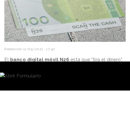
Redacción
11/05/2021 · 17:40
El
banco digital móvil N26
está que "tira el dinero".
Concretamente, 25.000 euros divididos en
billetes
de 50 y de 100 que el próximo fin de semana -los
días 14 y 15 de mayo- “esconderá” en diversos
lugares del
centro de
Madrid
, en diferentes locales
de la zona y en anuncios de redes sociales. La
campaña, titulada “Scan the cash”, tiene por objeto
llamar la atención sobre la
digitalización de los
pagos
y
apoyar a la hostelería.
Ha sido creada
por la agencia
Altavía
.