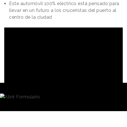
Este automóvil 100% eléctrico está pensado para
llevar en un futuro a los cruceristas del puerto al
centro de la ciudad
Redacción
11/03/2021 · 08:53
La mayoría de
los fabricantes automovilísticos
tienen la conducción autónoma en sus planes. Una