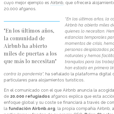
cuyo mejor ejemplo es
Airbnb
, que ofrecerá alojamien
20.000 afganos.
“En los últimos años, la
Airbnb ha abierto miles d
"En los últimos años,
quienes lo necesitan. Hem
la comunidad de
estancias temporales pa
momentos de crisis, hem
Airbnb ha abierto
personas desplazadas po
miles de puertas a los
naturales y hemos facili
que más lo necesitan"
tranquilos para los trab
han estado en primera l
contra la pandemia”,
ha señalado la plataforma digital
particulares para alojamientos turísticos.
En el comunicado con el que Airbnb anuncia la acogi
de
20.000 refugiados
afganos explica que esta acció
enfoque global y su coste se financiará a través de co
la
fundación Airbnb.org
, la propia compañía Airbnb, 