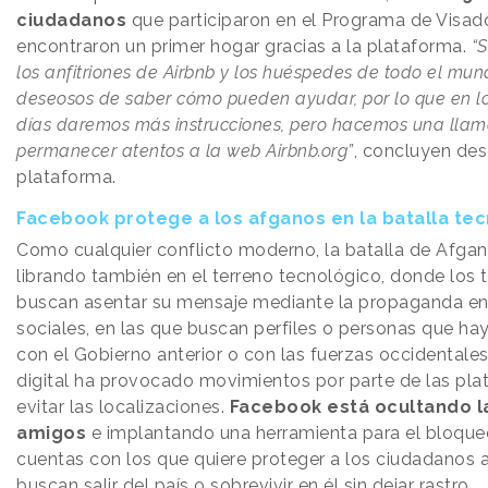
ciudadanos
que participaron en el Programa de Visad
encontraron un primer hogar gracias a la plataforma.
“
los anfitriones de Airbnb y los huéspedes de todo el mu
deseosos de saber cómo pueden ayudar, por lo que en l
días daremos más instrucciones, pero hacemos una lla
permanecer atentos a la web Airbnb.org”
, concluyen des
plataforma.
Facebook protege a los afganos en la batalla te
Como cualquier conflicto moderno, la batalla de Afgan
librando también en el terreno tecnológico, donde los 
buscan asentar su mensaje mediante la propaganda en
sociales, en las que buscan perfiles o personas que h
con el Gobierno anterior o con las fuerzas occidentales
digital ha provocado movimientos por parte de las pla
evitar las localizaciones.
Facebook está ocultando la
amigos
e implantando una herramienta para el bloque
cuentas con los que quiere proteger a los ciudadanos
buscan salir del país o sobrevivir en él sin dejar rastro.