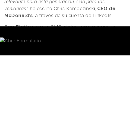
relevante para esta generación, sino para las
venideras”
, ha escrito Chris Kempczinski,
CEO de
McDonald’s
, a través de su cuenta de LinkedIn.
Para
Flatley
, nueva CMO global, esto supone un
paso más en una carrera de continuos ascensos y
que en los últimos años ha estado vinculada con el
liderazgo de la atención al cliente de la cadena. Bajo
su gobernanza se han llevado a cabo campañas
exitosas como
“Famous Orders”
(“Pedidos
famosos”), menús configurados por celebridades
como Travis Scott o el grupo de K-pop BTS y que
han permitido impulsar las ventas de la cadena
durante los últimos meses.
En el comunicado oficial de McDonald's se recoge
asimismo la estrategia "Fan Truths" que permitió a la
marca
estrechar lazos con sus clientes
.
"Su
enfoque orientado a las relaciones ha sido
fundamental para crear equipos de alto rendimiento y