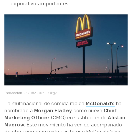
corporativos importantes
Redacción
24/08/2021 · 16:37
La multinacional de comida rápida
McDonald’s
ha
nombrado a
Morgan Flatley
como nueva
Chief
Marketing Officer
(CMO) en sustitución de
Alistair
Macrow
. Este movimiento ha venido acompañado
de otros nombramientos en lo que McDonald's ha