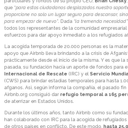
particulares y fondos de su propio CEO,
Brian Chesky
que
“para estos ciudadanos desplazados nuestro soporte
proporcione no solo un lugar seguro para descansar, sin
para empezar de nuevo”
. Dada
“la tremenda necesidad”
todos los representantes de la comunidad empresarial 
esfuerzos para dar apoyo inmediato a los refugiados a
La acogida temporada de 20.000 personas es la materi
apoyo que Airbnb lleva brindando a la crisis de Afganis
prácticamente desde el inicio de la misma. Y es que l
pasada, su fundación hacía un aporte de fondos para e
Internacional de Rescate
(IRC) y el
Servicio Mundia
(CWS) para brindar estadías temporales para hasta 1.0
afganos. Así, según informa la compañía, el pasado fi
Airbnb.org consiguió dar
refugio temporal a 165 pe
de aterrizar en Estados Unidos.
Durante los últimos años, tanto Airbnb como su fundac
han colaborado con IRC para la acogida de refugiados
de otros países en conflicto. De este modo,
hasta 25.