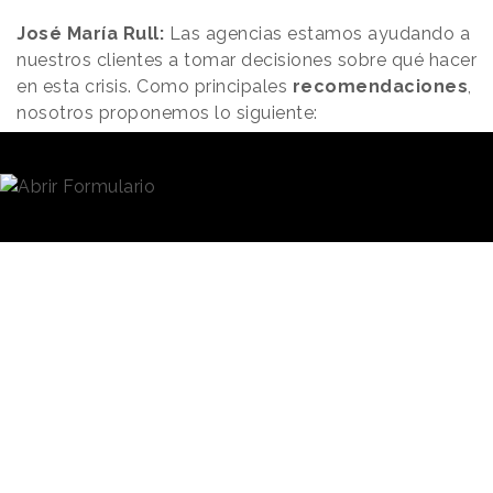
José María Rull:
Las agencias estamos ayudando a
nuestros clientes a tomar decisiones sobre qué hacer
en esta crisis. Como principales
recomendaciones
,
nosotros proponemos lo siguiente:
Las marcas actúan como las personas con un
enfoque institucional. Hay que tener un enfoque
humano y cercano. Asumir la
responsabilidad
que es natural a nuestro propósito y a lo que
hacemos y tomar un rol ( insistir sobre quedarte en
casa, que se haga consumo responsable, informar
de que hacer en casa...). Siempre con un
tono
humano
e institucional.
Las marcas se reinventan rápido: asumir con
agilidad que con
creatividad
y tecnología
podemos adaptar nuestro modelo de negocio y
nuestra oferta a los nuevos hábitos.
La colaboración: más que nunca es una lucha