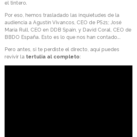
el tintero.
Por eso, hemos trasladado las inquietudes de la
audiencia a Agustín Vivancos, CEO de PS21; José
María Rull, CEO en DDB Spain, y David Coral, CEO de
BBDO España. Esto es lo que nos han contado...
Pero antes, si te perdiste el directo, aquí puedes
revivir la
tertulia al completo
: