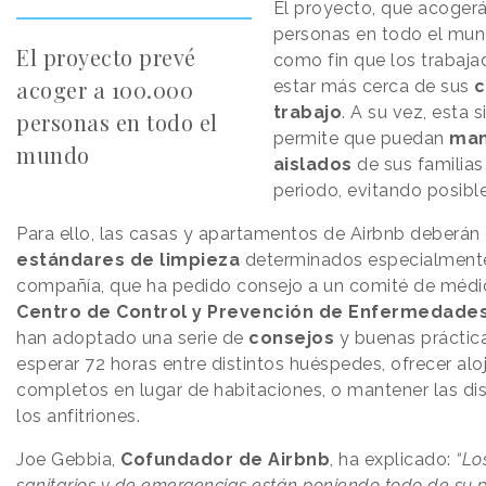
El proyecto, que acoger
personas en todo el mun
El proyecto prevé
como fin que los trabaj
acoger a 100.000
estar más cerca de sus
c
trabajo
. A su vez, esta 
personas en todo el
permite que puedan
man
mundo
aislados
de sus familias
periodo, evitando posibl
Para ello, las casas y apartamentos de Airbnb deberán
estándares
de limpieza
determinados especialmente
compañía, que ha pedido consejo a un comité de médi
Centro de Control y Prevención de Enfermedade
han adoptado una serie de
consejos
y buenas prácti
esperar 72 horas entre distintos huéspedes, ofrecer al
completos en lugar de habitaciones, o mantener las di
los anfitriones.
Joe Gebbia,
Cofundador de Airbnb
, ha explicado:
“Lo
sanitarios y de emergencias están poniendo todo de su 