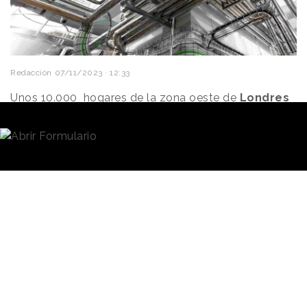
Redacción
07/11/2023 · 12:33
Unos 10.000 hogares de la zona oeste de
Londres
dispondrán de
un sistema de calefacción
procedente del calor residual que generan los
centros de gestión de datos que operan en la zona,
El gobierno británico, a través de su
Ministerio de
Eficiencia Enérgética
, destinará 36 millones de
libras (unos 41,5 millones de euros) a financiar el
proyecto.
El sistema de calefacción aprovechará
el calor
sobrante de entre 20 y 35 grados
que producen
los centros y podrá generar un suministro
combinado de 98,7 gigavatios/hora, según la
información que publica
DCD
, página web