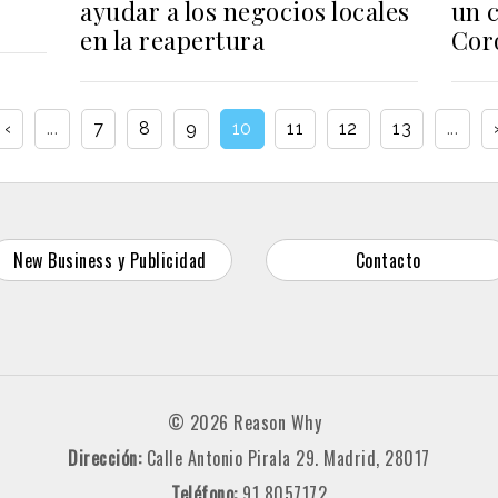
ayudar a los negocios locales
un c
en la reapertura
Cor
‹
...
7
8
9
10
11
12
13
...
New Business y Publicidad
Contacto
© 2026 Reason Why
Dirección:
Calle Antonio Pirala 29. Madrid, 28017
Teléfono:
91 8057172