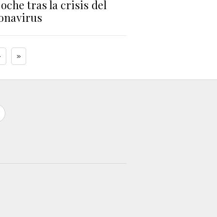
oche tras la crisis del
onavirus
›
»