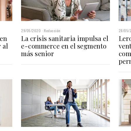
29/05/2020
Redacción
28/05/
len
La crisis sanitaria impulsa el
Ler
 al
e-commerce en el segmento
vent
más senior
com
per