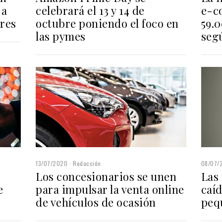
 a
celebrará el 13 y 14 de
e-c
ares
octubre poniendo el foco en
59.0
las pymes
seg
13/07/2020
Redacción
08/07/
Los concesionarios se unen
Las 
e
para impulsar la venta online
caíd
de vehículos de ocasión
peq