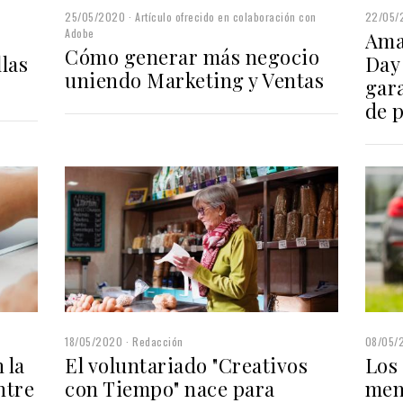
25/05/2020
Artículo ofrecido en colaboración con
22/05/
Adobe
Ama
Cómo generar más negocio
las
Day
uniendo Marketing y Ventas
gar
de 
18/05/2020
Redacción
08/05/
 la
El voluntariado "Creativos
Los 
ntre
con Tiempo" nace para
men