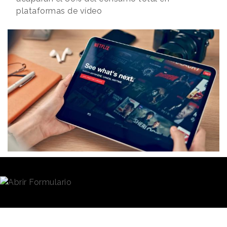
plataformas de vídeo
Redacción
28/05/2020 · 09:10
El consumo de
plataformas de streaming
se ha
consolidado durante el periodo de confinamiento a
causa del
coronavirus
. Además, después del
crecimiento en la demanda de los espectadores