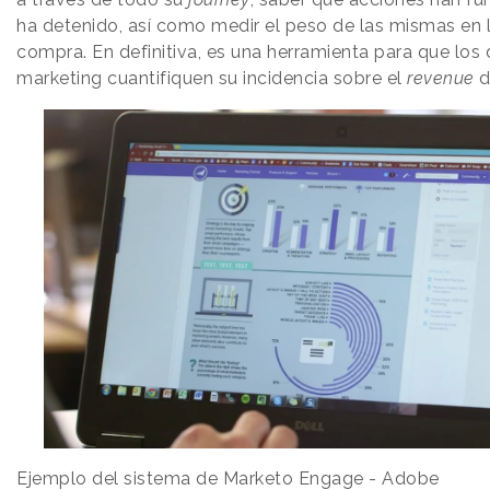
ha detenido, así como medir el peso de las mismas en 
compra. En definitiva, es una herramienta para que lo
marketing cuantifiquen su incidencia sobre el
revenue
d
Ejemplo del sistema de Marketo Engage - Adobe