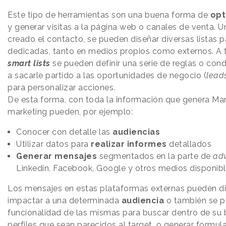
Este tipo de herramientas son una buena forma de
opt
y generar visitas a la página web o canales de venta. 
creado el contacto, se pueden diseñar diversas listas
dedicadas, tanto en medios propios como externos. A 
smart lists
se pueden definir una serie de reglas o con
a sacarle partido a las oportunidades de negocio (
lead
para personalizar acciones.
De esta forma, con toda la información que genera Ma
marketing pueden, por ejemplo:
Conocer con detalle las
audiencias
Utilizar datos para
realizar informes
detallados
Generar mensajes
segmentados en la parte de
adv
Linkedin, Facebook, Google y otros medios disponib
Los mensajes en estas plataformas externas pueden d
impactar a una determinada
audiencia
o también se pu
funcionalidad de las mismas para buscar dentro de su
perfiles que sean parecidos al target, o generar formul