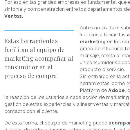
Por eso en las grandes empresas es fundamental que e
sintonía y compenetración entre los departamentos d
Ventas.
Antes no era fácil sab
incidencia tenían las
a
Estas herramientas
marketing
en los co
facilitan al equipo de
grado de influencia t
mensaje, oferta o ima
marketing acompañar al
un consumidor se dec
consumidor en el
producto o servicio.
proceso de compra
Sin embargo en la act
herramientas, como
M
Platform
de
Adobe
, 
la reacción de los usuarios a cada acción de marketing,
gestión de estas experiencias y alinear ventas y marke
contacto con el cliente.
De esta forma, el equipo de marketing puede
acompañ
a través de todo su
journey
, saber qué acciones han f