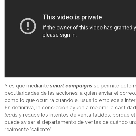
Y es que mediante
smart campaigns
se permite determ
peculiaridades de las acciones: a quién enviar el corre
como lo que ocurrirá cuando el usuario empiece a inter
En definitiva, la concreción ayuda a mejorar la cantidad
leads
y reduce los intentos de venta fallidos, porque e
puede avisar al departamento de ventas de cuándo un
realmente "caliente".