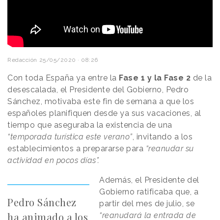
Redacción
25/05/2020 · 08:26
Con toda España ya entre la
Fase 1 y la Fase 2
de la
desescalada, el Presidente del Gobierno, Pedro
Sánchez, motivaba este fin de semana a que los
españoles planifiquen desde ya sus vacaciones, al
tiempo que aseguraba la existencia de una
“temporada turística este verano”
, invitando a los
establecimientos a prepararse para
“reanudar su
actividad en pocos días”.
Además, el Presidente del
Gobierno ratificaba que, a
Pedro Sánchez
partir del mes de julio, se
ha animado a los
“reanudará la entrada de