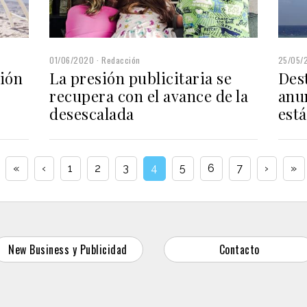
01/06/2020
Redacción
25/05/
sión
La presión publicitaria se
Dest
recupera con el avance de la
anu
desescalada
está
«
‹
1
2
3
4
5
6
7
›
»
New Business y Publicidad
Contacto