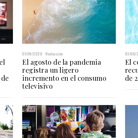
01/09/2020
Redacción
03/08/
el
El agosto de la pandemia
El 
registra un ligero
recu
 de
incremento en el consumo
de 
televisivo