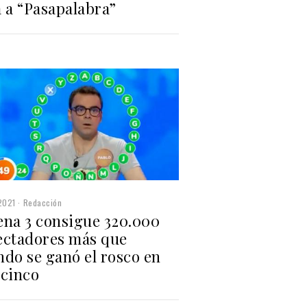
a a “Pasapalabra”
2021
Redacción
ena 3 consigue 320.000
ectadores más que
ndo se ganó el rosco en
ecinco