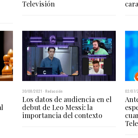
Televisión
car
30/08/2021
Redacción
02/07/
Los datos de audiencia en el
Ant
l
debut de Leo Messi: la
esp
importancia del contexto
cua
Tel