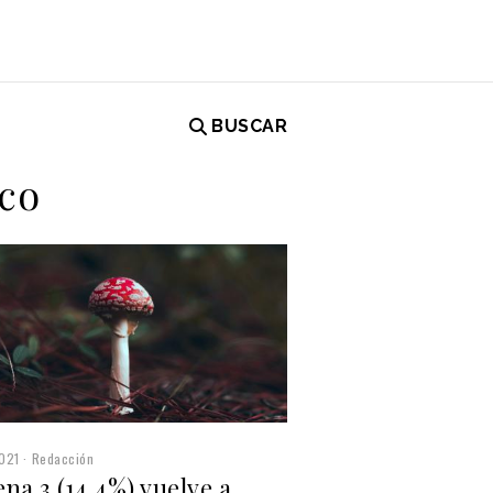
BUSCAR
nco
021
Redacción
na 3 (14,4%) vuelve a