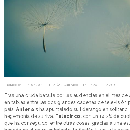
Redacción
01/10/2021 · 11:12
(Actualizado: 01/10/2021 · 12:20)
Tras una cruda batalla por las
audiencias en el mes de
en tablas entre las dos grandes cadenas de televisión 
país,
Antena 3
ha apuntalado su liderazgo en solitario
hegemonía de su rival
Telecinco,
con un 14,2% de cuot
que ha conseguido, entre otras cosas, gracias a una es