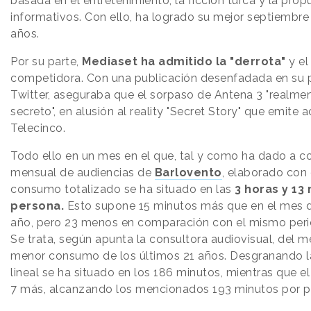
basada en el entretenimiento, la ficción turca y la pro
informativos. Con ello, ha logrado su mejor septiembre 
años.
Por su parte,
Mediaset ha admitido la "derrota"
y el
competidora. Con una publicación desenfadada en su per
Twitter, aseguraba que el sorpaso de Antena 3 "realme
secreto", en alusión al reality "Secret Story" que emite
Telecinco.
Todo ello en un mes en el que, tal y como ha dado a c
mensual de audiencias de
Barlovento
, elaborado con
consumo totalizado se ha situado en las
3 horas y 13
persona.
Esto supone 15 minutos más que en el mes 
año, pero 23 menos en comparación con el mismo perio
Se trata, según apunta la consultora audiovisual, del 
menor consumo de los últimos 21 años. Desgranando la
lineal se ha situado en los 186 minutos, mientras que e
7 más, alcanzando los mencionados 193 minutos por pe