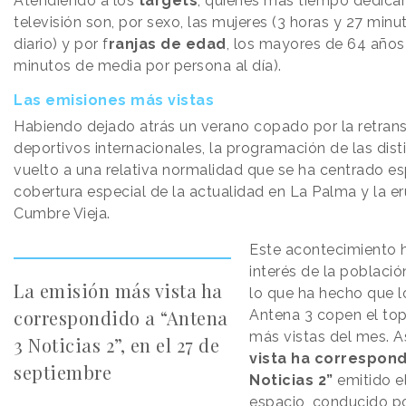
Atendiendo a los
targets
, quienes más tiempo dedicaro
televisión son, por sexo, las mujeres (3 horas y 27 min
diario) y por f
ranjas de edad
, los mayores de 64 años
minutos de media por persona al día).
Las emisiones más vistas
Habiendo dejado atrás un verano copado por la retran
deportivos internacionales, la programación de las dis
vuelto a una relativa normalidad que se ha centrado e
cobertura especial de la actualidad en La Palma y la e
Cumbre Vieja.
Este acontecimiento 
interés de la població
La emisión más vista ha
lo que ha hecho que l
correspondido a “Antena
Antena 3 copen el to
más vistas del mes. A
3 Noticias 2”, en el 27 de
vista ha correspond
septiembre
Noticias 2”
emitido e
espacio, conducido po