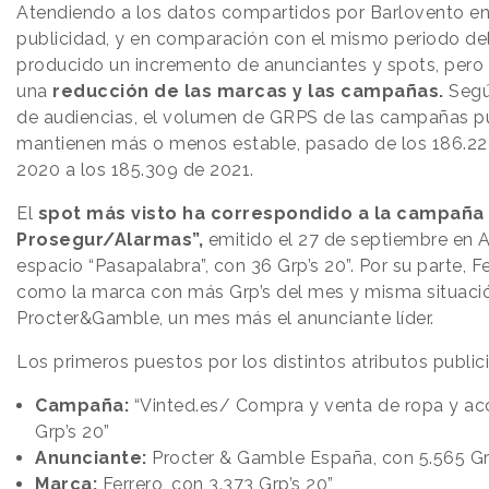
Atendiendo a los datos compartidos por Barlovento en 
publicidad, y en comparación con el mismo periodo del 
producido un incremento de anunciantes y spots, pero
una
reducción de las marcas y las campañas.
Segú
de audiencias, el volumen de GRPS de las campañas pub
mantienen más o menos estable, pasado de los 186.22
2020 a los 185.309 de 2021.
El
spot más visto ha correspondido a la campaña 
Prosegur/Alarmas”,
emitido el 27 de septiembre en A
espacio “Pasapalabra”, con 36 Grp’s 20”. Por su parte, F
como la marca con más Grp’s del mes y misma situaci
Procter&Gamble, un mes más el anunciante líder.
Los primeros puestos por los distintos atributos publici
Campaña:
“Vinted.es/ Compra y venta de ropa y acc
Grp’s 20”
Anunciante:
Procter & Gamble España, con 5.565 Gr
Marca:
Ferrero, con 3.373 Grp’s 20”