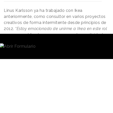
Linus Karlsson ya ha trabajado con Ikea
anteriormente, como consultor en varios proyectos
creativos de forma intermitente desde principios de
2012.
“Estoy emocionado de unirme a Ikea en este rol
porque, en el fondo, es una empresa de creatividad y
mi trabajo junto con todos mis colegas será
alimentarlo e impulsarlo"
, ha comentado Karlsson al
respecto de su nombramiento.
"Veo a Ikea como una
forma de pensar y vivir, con el diseño democrático en
el centro. Y eso me motiva profundamente, porque es
un compromiso inherente con la justicia social”
.