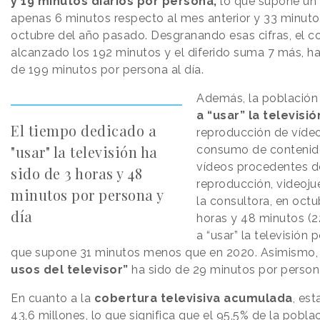
y 19 minutos diarios por persona,
lo que supone un
apenas 6 minutos respecto al mes anterior y 33 minut
octubre del año pasado. Desgranando esas cifras, el c
alcanzado los 192 minutos y el diferido suma 7 más, ha
de 199 minutos por persona al día.
Además, la población
a “usar” la televisió
El tiempo dedicado a
reproducción de vídeos
"usar" la televisión ha
consumo de contenido
vídeos procedentes d
sido de 3 horas y 48
reproducción, videoju
minutos por persona y
la consultora, en oct
día
horas y 48 minutos (2
a “usar” la televisión 
que supone 31 minutos menos que en 2020. Asimismo,
usos del televisor”
ha sido de 29 minutos por persona
En cuanto a la
cobertura televisiva acumulada
, es
43,6 millones, lo que significa que el 95,5% de la pobl