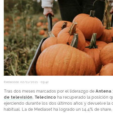
Redacción
02/11/2021 · 09:42
Tras dos meses marcados por el liderazgo de
Antena
de televisión
,
Telecinco
ha recuperado la posición q
ejerciendo durante los dos últimos años y devuelve la 
habitual. La de Mediaset ha logrado un 14,4% de share,