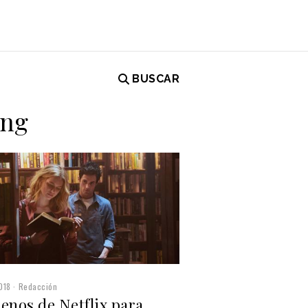
BUSCAR
ing
018
Redacción
enos de Netflix para