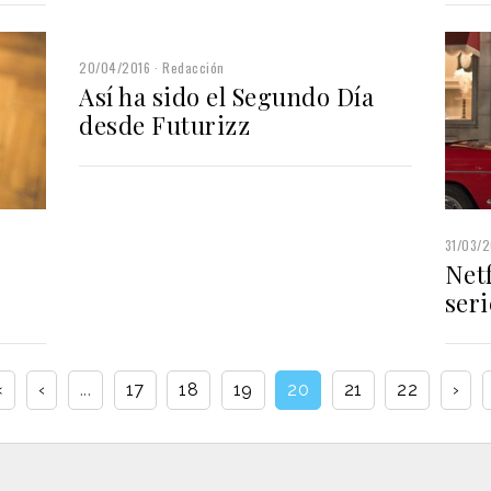
20/04/2016
Redacción
Así ha sido el Segundo Día
desde Futurizz
31/03/2
Net
seri
«
‹
...
17
18
19
20
21
22
›