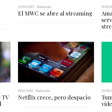
22/02/2017
Redacción
13/10/2
El MWC se abre al streaming
Ama
ser
str
19/07/2016
Redacción
22/06/
e TV
Netflix crece, pero despacio
Tum
l
víde