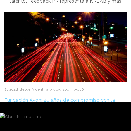
talento, Feedback PR representa a KREAB y más.
Soledad_desde Argentina
03/05/2019 · 09:06
Fundación Avon: 20 años de compromiso con la
mujer
La empresa de cosméticos celebró el
20°
aniversario
de la creación de su
fundación
con una