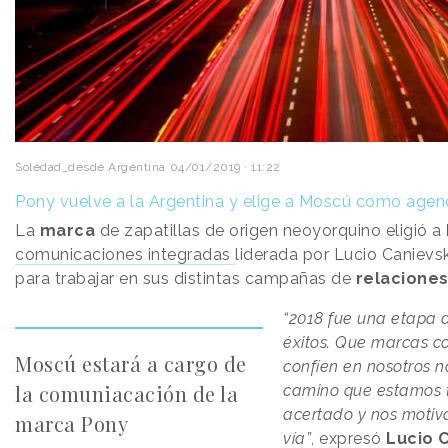
Soledad_desde Argentina
04/01/2019 · 11:22
Pony vuelve a la Argentina y elige a Moscú como age
La
marca
de zapatillas de origen neoyorquino eligió a
comunicaciones integradas
liderada por Lucio Canievsk
para trabajar en sus distintas campañas de
relacione
“2018 fue una etapa 
éxitos. Que marcas co
Moscú estará a cargo de
confíen en nosotros n
la comuniacación de la
camino que estamos t
acertado y nos motiv
marca Pony
vía”
, expresó
Lucio C