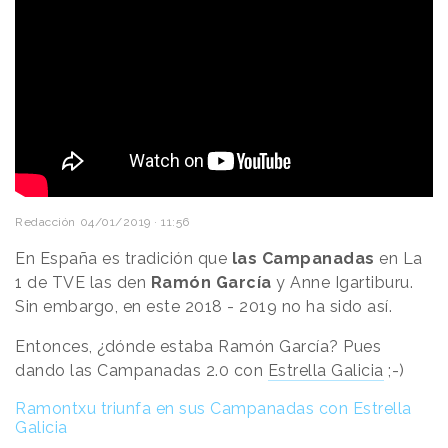
Redacción
04/01/2019 · 11:56
En España es tradición que
las Campanadas
en La
1 de TVE las den
Ramón García
y Anne Igartiburu.
Sin embargo, en este 2018 - 2019 no ha sido así.
Entonces, ¿dónde estaba Ramón García? Pues
dando las Campanadas 2.0 con
Estrella Galicia
;-)
Ramontxu triunfa en sus Campanadas con Estrella
Galicia