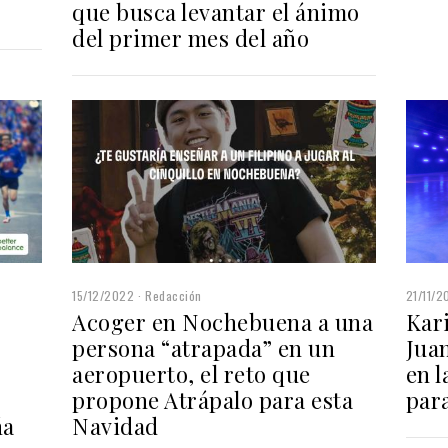
que busca levantar el ánimo
del primer mes del año
21/11/2
15/12/2022
Redacción
Kar
Acoger en Nochebuena a una
Juan
persona “atrapada” en un
en 
aeropuerto, el reto que
para
propone Atrápalo para esta
ña
Navidad