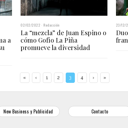
02/02/2022
Redacción
23/12/
La “mezcla” de Juan Espino o
Duo
ma a
cómo Gofio La Piña
fran
su
promueve la diversidad
«
‹
1
2
3
4
›
»
New Business y Publicidad
Contacto