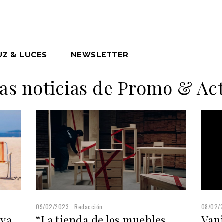
UZ & LUCES
NEWSLETTER
las noticias de Promo & Act
09/02/2023
Redacción
08/02/
“La tienda de los muebles
aya
Vani