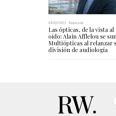
04/03/2022
Redacción
Las ópticas, de la vista al
oído: Alain Afflelou se su
Multiópticas al relanzar 
división de audiología