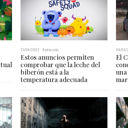
21/04/2022
Redacción
04/03/
Estos anuncios permiten
El 
rtual
comprobar que la leche del
con
biberón está a la
una 
temperatura adecuada
mar