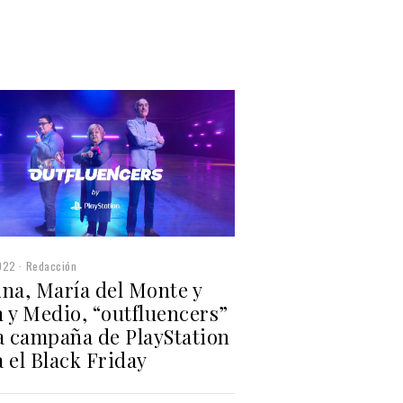
022
Redacción
ina, María del Monte y
 y Medio, “outfluencers”
la campaña de PlayStation
 el Black Friday