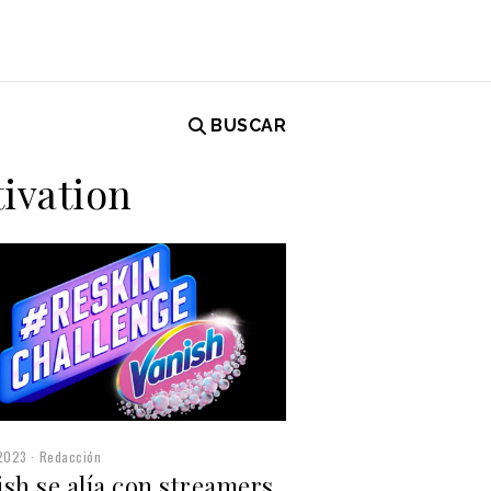
BUSCAR
ivation
2023
Redacción
sh se alía con streamers