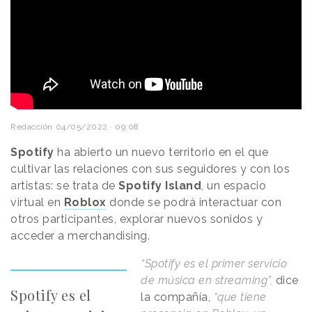
Redacción
04/05/2022 · 09:08
Spotify
ha abierto un nuevo territorio en el que
cultivar las relaciones con sus seguidores y con los
artistas: se trata de
Spotify Island
, un espacio
virtual en
Roblox
donde se podrá interactuar con
otros participantes, explorar nuevos sonidos y
acceder a merchandising.
“Spotify es el primer servicio
de música en streaming”,
dice
Spotify es el
la compañía,
“que tiene