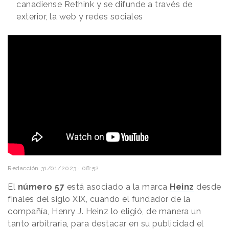
canadiense Rethink y se difunde a través de
exterior, la web y redes sociales
Redacción
31/01/2023 · 08:52
El
número 57
está asociado a la marca
Heinz
desde
finales del siglo XIX, cuando el fundador de la
compañía, Henry J. Heinz lo eligió, de manera un
tanto arbitraria, para destacar en su publicidad el