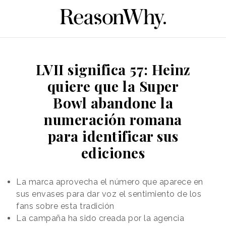
LVII significa 57: Heinz
quiere que la Super
Bowl abandone la
numeración romana
para identificar sus
ediciones
La marca aprovecha el número que aparece en
sus envases para dar voz el sentimiento de los
fans sobre esta tradición
La campaña ha sido creada por la agencia