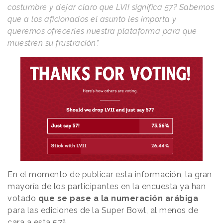
costumbre y dejar claro que LVII significa 57? Sabemos
que a los aficionados el asunto les importa y
queremos ofrecerles nuestra plataforma para que
muestren su frustración”.
En el momento de publicar esta información, la gran
mayoría de los participantes en la encuesta ya han
votado
que se pase a la numeración arábiga
para las ediciones de la Super Bowl, al menos de
cara a esta 57ª.