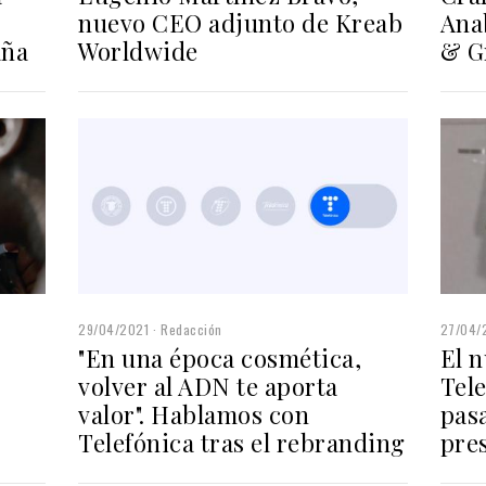
nuevo CEO adjunto de Kreab
Ana
aña
Worldwide
& G
29/04/2021
Redacción
27/04/
"En una época cosmética,
El 
volver al ADN te aporta
Tele
valor". Hablamos con
pas
Telefónica tras el rebranding
pre