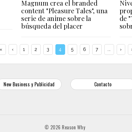
Magnum crea el branded
Niv
content "Pleasure Tales", una
pro
serie de anime sobre la
de 
búsqueda del placer
sob
«
‹
1
2
3
4
5
6
7
...
›
New Business y Publicidad
Contacto
© 2026 Reason Why