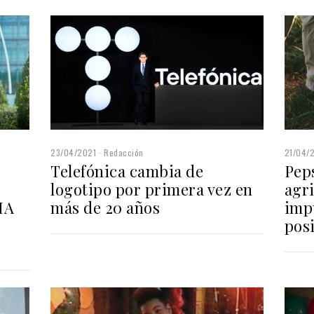
23/04/2021
Redacción
21/04/
Telefónica cambia de
Pep
logotipo por primera vez en
agri
MA
más de 20 años
impu
posi