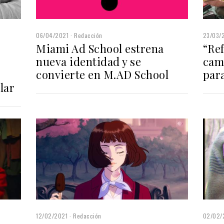
06/04/2021
Redacción
23/03/
Miami Ad School estrena
“Ref
nueva identidad y se
cam
convierte en M.AD School
par
lar
12/02/2021
Redacción
02/02/