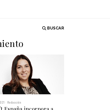
BUSCAR
miento
2021
Redacción
ft España incorpora a