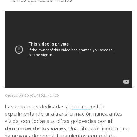
Redacción
20/04/2021 · 13:10
Las empresas dedicadas al
turismo
están
experimentando una transformación nunca antes
vivida, con todas sus cifras golpeadas por
el
derrumbe de los viajes
. Una situación inédita que
ha provocado reposicionamientos como el de