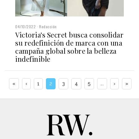
04/10/2022
Redacción
Victoria's Secret busca consolidar
su redefinición de marca con una
campaña global sobre la belleza
indefinible
«
‹
1
2
3
4
5
...
›
»