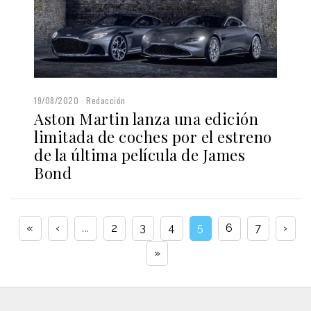
19/08/2020
Redacción
Aston Martin lanza una edición
limitada de coches por el estreno
de la última película de James
Bond
«
‹
...
2
3
4
5
6
7
›
»