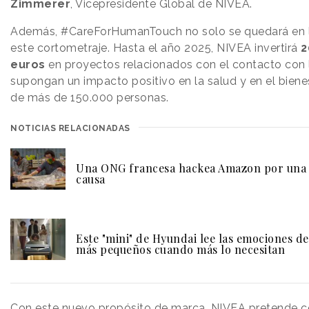
Zimmerer
, Vicepresidente Global de NIVEA.
Además, #CareForHumanTouch no solo se quedará en l
este cortometraje. Hasta el año 2025, NIVEA invertirá
2
euros
en proyectos relacionados con el contacto con l
supongan un impacto positivo en la salud y en el biene
de más de 150.000 personas.
NOTICIAS RELACIONADAS
Una ONG francesa hackea Amazon por una
causa
Este "mini" de Hyundai lee las emociones de
más pequeños cuando más lo necesitan
Con este nuevo propósito de marca, NIVEA pretende co