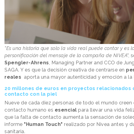
"Es una historia que solo la vida real puede contar y es l
personificación del mensaje de la campaña de NIVEA
", 
Spengler-Ahrens
, Managing Partner and CCO de Jun
SAGA. Y es que la decisión creativa de centrarse en
pe
reales
aporta una mayor autenticidad y emoción a la h
20 millones de euros en proyectos relacionados 
contacto con la piel
Nueve de cada diez personas de todo el mundo creen 
contacto humano es
esencial
para llevar una vida feli
que la falta de contacto aumenta la sensación de sole
informe
"Human Touch"
realizado por Nivea antes y du
sanitaria.