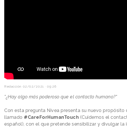
Redacción
02/02/2021 · 09:26
"¿Hay algo más poderoso que el contacto humano?"
Con esta pregunta Nivea presenta su nuevo propósito
llamado
#CareForHumanTouch
(Cuidemos el contac
español), con el que pretende sensibilizar y divulgar la