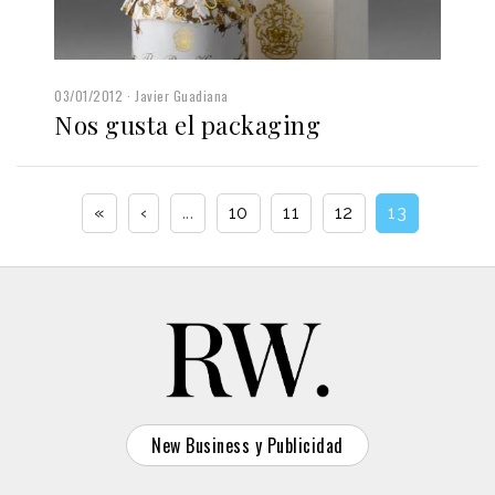
03/01/2012
Javier Guadiana
Nos gusta el packaging
«
‹
...
10
11
12
13
New Business y Publicidad