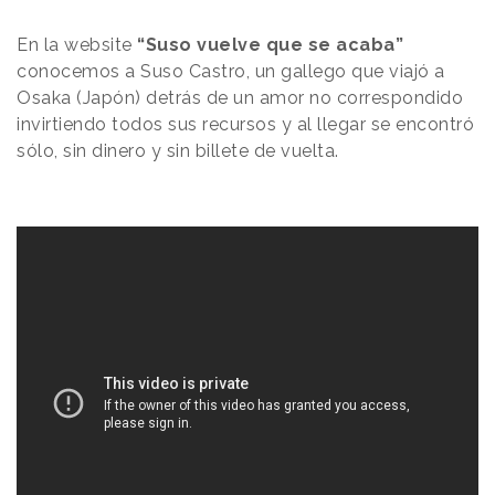
En la website
“Suso vuelve que se acaba”
conocemos a Suso Castro, un gallego que viajó a
Osaka (Japón) detrás de un amor no correspondido
invirtiendo todos sus recursos y al llegar se encontró
sólo, sin dinero y sin billete de vuelta.