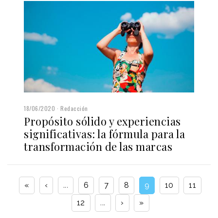
18/06/2020
Redacción
Propósito sólido y experiencias
significativas: la fórmula para la
transformación de las marcas
«
‹
...
6
7
8
9
10
11
12
...
›
»