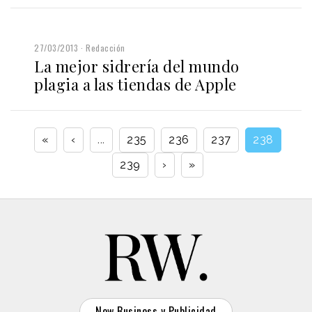
27/03/2013
Redacción
La mejor sidrería del mundo
plagia a las tiendas de Apple
«
‹
...
235
236
237
238
239
›
»
New Business y Publicidad