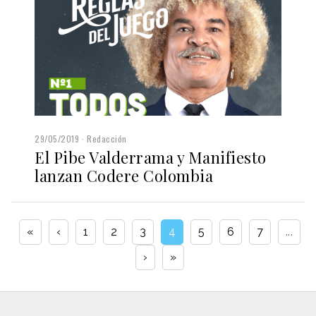
29/05/2019
Redacción
El Pibe Valderrama y Manifiesto
lanzan Codere Colombia
«
‹
1
2
3
4
5
6
7
...
›
»