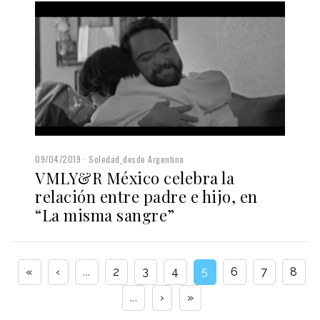
09/04/2019
Soledad_desde Argentina
VMLY&R México celebra la
relación entre padre e hijo, en
“La misma sangre”
«
‹
...
2
3
4
5
6
7
8
...
›
»