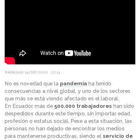
Redacción
14/08/2020 · 12:14
No es novedad que la
pandemia
ha tenido
consecuencias a nivel global, y uno de los sectores
que más se está viendo afectado es el laboral.
En Ecuador, más de
500.000 trabajadores
han sido
despedidos durante este tiempo, sin importar edad,
profesión o estatus social. Pese a esta situación, las
personas no han dejado de encontrar los medios
para mantenerse productivas, siendo el
servicio de