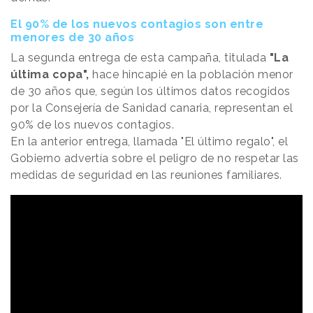
El 90% de los nuevos contagios son entre
menores de 30 años
La segunda entrega de esta campaña, titulada
"La
última copa",
hace hincapié en la población menor
de 30 años que, según los últimos datos recogidos
por la Consejería de Sanidad canaria, representan el
90% de los nuevos contagios.
En la anterior entrega, llamada "El último regalo", el
Gobierno advertía sobre el peligro de no respetar las
medidas de seguridad en las reuniones familiares.