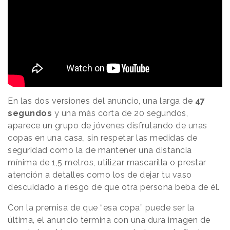
En las dos versiones del anuncio, una larga de
47
segundos
y una más corta de 20 segundos,
aparece un grupo de jóvenes disfrutando de unas
copas en una casa, sin respetar las medidas de
seguridad como la de mantener una distancia
mínima de 1,5 metros, utilizar mascarilla o prestar
atención a detalles como los de dejar tu vaso
descuidado a riesgo de que otra persona beba de él.
Con la premisa de que “esa copa” puede ser la
última, el anuncio termina con una dura imagen de