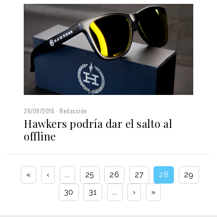
26/09/2016
Redacción
Hawkers podría dar el salto al
offline
«
‹
...
25
26
27
28
29
30
31
...
›
»